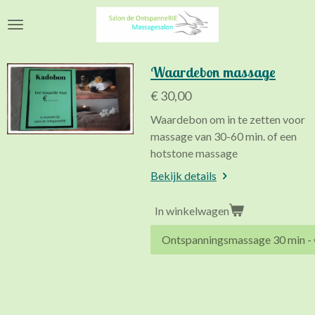
Ga
direct
naar
de
Waardebon massage
hoofdinhoud
€ 30,00
Waardebon om in te zetten voor
massage van 30-60 min. of een
hotstone massage
Bekijk details
In winkelwagen